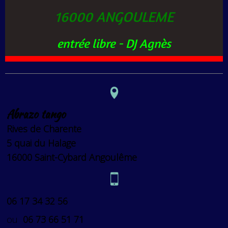
16000 ANGOULEME
entrée libre - DJ Agnès
Abrazo tango
Rives de Charente
5 quai du Halage
16000 Saint-Cybard Angoulême
06 17 34 32 56
ou
06 73 66 51 71